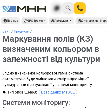
Про нас
GPS Трекери
Продукти
Системи монітори
Сайт
/
Продукти
/
Маркування полів (КЗ)
визначеним кольором в
залежності від культури
Згідно визначеної кольорової гами, система
автоматично буде змінювати колір відповідної
культури при її актуалізації у системі моніторингу
Тип оповіщення:
База даних MsSQL
Системи моніторигу: